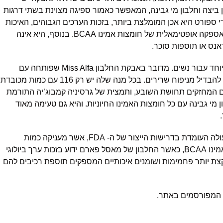
ן ביצה וחלבון מי גבינה, המאפשר כאמור ספיגה מצוינת בשתי דרגות
י ספורט היא אכן המומלצת ביותר, בזכות הערכים הגבוהים, האיכות
המוקפדת והטעמים המשובחים, קלות העיכול ואספקה אופטימאלית של חומצות אמינו BCAA. בנוסף, היא אינה
אנס או תוספות סוכר.
שיש גם אבקת חלבון מומלצת במיוחד עבור נשים. מדובר באבקת החלבון Miss Alfa שפותחה עם
פורמולה מיוחדת התורמת בעיקר לחיטוב הגוף להבדיל מניפוח שרירים. בכל מנה שלה יש רק 116 עם כמות מכובדת
ונתיים המחזקים תחושת השובע, ותמצית של גרסיניה קמבוג’יה התורמת
אבקת החלבון Miss Alfa יש חלבון מי גבינה עם כל חומצות האמינו החיוניות. והיא גם טעימה מאוד
, נציין את מאסל פארם, אבקת חלבון מעולה העומדת בדרישות הייצור של ה- FDA, אשר מעניקה כמות
אידיאלית של חלבון מי גבינה בשילוב חומצות אמינו BCAA, כאשר החלבון של מאסל פארם ידוע בזכות ערך ביולוגי
צת יותר פחמימות ושומנים איכותיים המספקים תוספת רכיבים להם
 המפורסמים באתר.