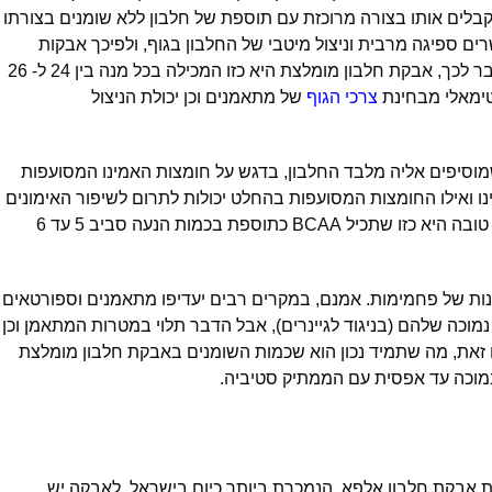
קבלים אותו בצורה מרוכזת עם תוספת של חלבון ללא שומנים בצורתו
ים ספיגה מרבית וניצול מיטבי של החלבון בגוף, ולפיכך אבקות
חלבון איזולייט נחשבות למומלצות במיוחד. מעבר לכך, אבקת חלבון מומלצת היא כזו המכילה בכל מנה בין 24 ל- 26
טימאלי מבחינת
צרכי הגוף
של מתאמנים וכן יכולת הניצול
וסיפים אליה מלבד החלבון, בדגש על חומצות האמינו המסועפות
אמינו ואילו החומצות המסועפות בהחלט יכולות לתרום לשיפור האימונים
והביצועים ולבניית השריר. לפיכך, אבקת חלבון טובה היא כזו שתכיל BCAA כתוספת בכמות הנעה סביב 5 עד 6
נות של פחמימות. אמנם, במקרים רבים יעדיפו מתאמנים וספורטאים
מוכה שלהם (בניגוד לגיינרים), אבל הדבר תלוי במטרות המתאמן וכן
 זאת, מה שתמיד נכון הוא שכמות השומנים באבקת חלבון מומלצת
נמוכה עד אפסית עם הממתיק סטיביה.
אבקת חלבון אלפא, הנמכרת ביותר כיום בישראל. לאבקה יש