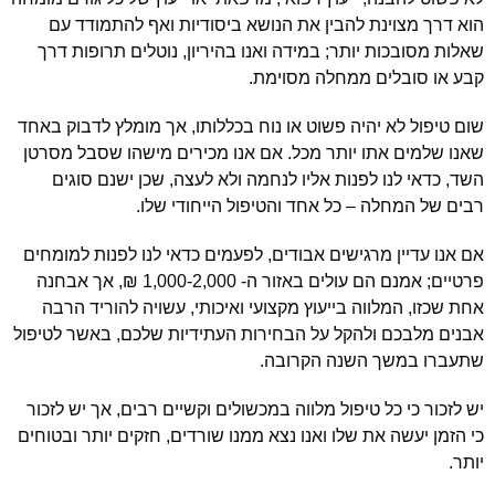
הוא דרך מצוינת להבין את הנושא ביסודיות ואף להתמודד עם
שאלות מסובכות יותר; במידה ואנו בהיריון, נוטלים תרופות דרך
קבע או סובלים ממחלה מסוימת.
שום טיפול לא יהיה פשוט או נוח בכללותו, אך מומלץ לדבוק באחד
שאנו שלמים אתו יותר מכל. אם אנו מכירים מישהו שסבל מסרטן
השד, כדאי לנו לפנות אליו לנחמה ולא לעצה, שכן ישנם סוגים
רבים של המחלה – כל אחד והטיפול הייחודי שלו.
אם אנו עדיין מרגישים אבודים, לפעמים כדאי לנו לפנות למומחים
פרטיים; אמנם הם עולים באזור ה- 1,000-2,000 ₪, אך אבחנה
אחת שכזו, המלווה בייעוץ מקצועי ואיכותי, עשויה להוריד הרבה
אבנים מלבכם ולהקל על הבחירות העתידיות שלכם, באשר לטיפול
שתעברו במשך השנה הקרובה.
יש לזכור כי כל טיפול מלווה במכשולים וקשיים רבים, אך יש לזכור
כי הזמן יעשה את שלו ואנו נצא ממנו שורדים, חזקים יותר ובטוחים
יותר.