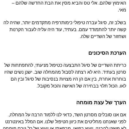
האימוץ שלהם. אלי טס והביא מסין את הבת החדשה שלהם –
מאי.
בשלב זה, סיגל עברה טיפולי כימותרפיה מתקדמים יותר, שהיה לה
קשה יותר להתמודד עמם. בעתיד, עוד היה עליה לעבור הקרנות
ושחזור של השדיים שלה.
הערכת הסיכונים
כריתת השדיים של סיגל התבצעה כטיפול מניעתי, להתפתחות של
סרטן בעתיד. היא לא רצתה לסבול מהמחלה שוב. ישנן נשים שהיו
בוחרות אחרת, בין אם הן היו מצויות בנסיבות של סיגל ובין הם
לאו. הכול תלוי בבחירה של האישה והכול מקובל.
הערך של עצת מומחה
אם אנו סובלים מסרטן השד, כדאי לנו ללמוד הרבה על המחלה,
לפני שאנחנו מחליטים את כיוון הטיפול שלנו. אם המלל באינטרנט
לא פשוט להבנה, ייעוץ רפואי, מרפאתי או ייעוץ של כל גורם מומחה