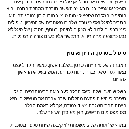
הייעוץ הזה שינה את הכול. אף על פי שפז הדגיש כי היריון איננו
מומלץ או אפילו בטוח כאשר האישה סובלת ממחלת הסרטן, הוא
הוסיף כי המקרה
הספציפי
הזה טומן בחובו סיכון נמוך יותר. הוא
הסביר לסיגל ואלי כי טרם שלבים מאוחרים של ההיריון, טיפולים
כימותרפיים
לרוב
לא מזיקים לתינוק. בנוסף, הסרטן של סיגל לא
נבע כתוצאה מההיריון או התקשר אליו בשום צורה הורמונלית.
טיפול בסרטן, היריון ואימוץ
האבחנה של פז הייתה סרטן בשלב ראשון, כאשר הגידול עצמו
מאוד קטן. סיגל עברה ניתוח לכריתת הגוש בשליש הראשון
להריונה.
בשליש השני שלה, סיגל החלה לעבור את הכימותרפיה. סיגל
סיפרה כי היא הופתעה מהקלות שבה עברה את הטיפולים. היא
הייתה תחת השגחה מאוד צמודה, אך לא באמת סבלה
מסימפטומים חריפים, חוץ מאובדן השיער שלה.
במרץ של אותה שנה, משפחת לוי קיבלה שיחת טלפון מסוכנות