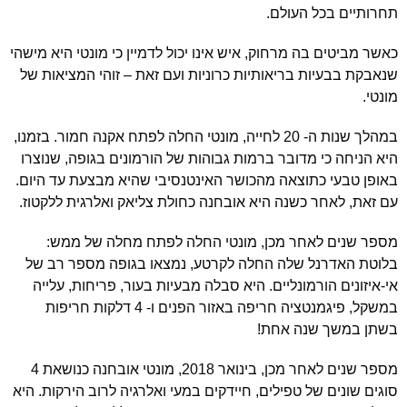
תחרותיים בכל העולם.
כאשר מביטים בה מרחוק, איש אינו יכול לדמיין כי מונטי היא מישהי
שנאבקת בבעיות בריאותיות כרוניות ועם זאת – זוהי המציאות של
מונטי.
במהלך שנות ה- 20 לחייה, מונטי החלה לפתח אקנה חמור. בזמנו,
היא הניחה כי מדובר ברמות גבוהות של הורמונים בגופה, שנוצרו
באופן טבעי כתוצאה מהכושר האינטנסיבי שהיא מבצעת עד היום.
עם זאת, לאחר כשנה היא אובחנה כחולת צליאק ואלרגית ללקטוז.
מספר שנים לאחר מכן, מונטי החלה לפתח מחלה של ממש:
בלוטת האדרנל שלה החלה לקרטע, נמצאו בגופה מספר רב של
אי-איזונים הורמונליים. היא סבלה מבעיות בעור, פריחות, עלייה
במשקל, פיגמנטציה חריפה באזור הפנים ו- 4 דלקות חריפות
בשתן במשך שנה אחת!
מספר שנים לאחר מכן, בינואר 2018, מונטי אובחנה כנושאת 4
סוגים שונים של טפילים, חיידקים במעי ואלרגיה לרוב הירקות. היא