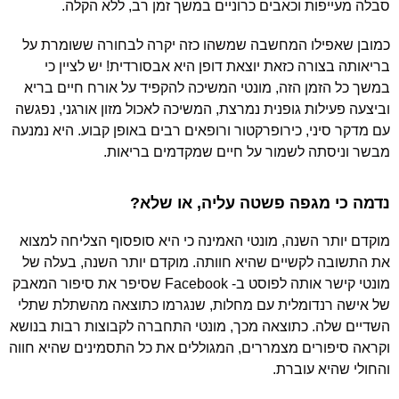
סבלה מעייפות וכאבים כרוניים במשך זמן רב, ללא הקלה.
כמובן שאפילו המחשבה שמשהו כזה יקרה לבחורה ששומרת על
בריאותה בצורה כזאת יוצאת דופן היא אבסורדית! יש לציין כי
במשך כל הזמן הזה, מונטי המשיכה להקפיד על אורח חיים בריא
וביצעה פעילות גופנית נמרצת, המשיכה לאכול מזון אורגני, נפגשה
עם מדקר סיני, כירופרקטור ורופאים רבים באופן קבוע. היא נמנעה
מבשר וניסתה לשמור על חיים שמקדמים בריאות.
נדמה כי מגפה פשטה עליה, או שלא?
מוקדם יותר השנה, מונטי האמינה כי היא סופסוף הצליחה למצוא
את התשובה לקשיים שהיא חוותה. מוקדם יותר השנה, בעלה של
מונטי קישר אותה לפוסט ב- Facebook שסיפר את סיפור המאבק
של אישה רנדומלית עם מחלות, שנגרמו כתוצאה מהשתלת שתלי
השדיים שלה. כתוצאה מכך, מונטי התחברה לקבוצות רבות בנושא
וקראה סיפורים מצמררים, המגוללים את כל התסמינים שהיא חווה
והחולי שהיא עוברת.