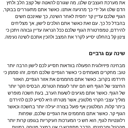
את מערכת העצבים שלנו, מה שגורם להאטה של קצב הלב ולחץ
הדם שלנו ועל ידי כך מרגיעה אותנו. כאשר אתם מתעוררים בבוקר,
הגוף שלכם עדיין קר יחסית לאחר השינה, כך שאינכם חשים
בהבדל כל כך. עם זאת כאשר אתם הולכים לישון, אך מצליחים
להירדם, טמפרטורת הגוף שלכם ככל הנראה עדיין גבוהה ויתכן כי
צינון קל בהחלט יסייע לקרר את המצב ולהכין אתכם לשינה נעימה.
שינה עם גרביים
מבחינה פיזיולוגית הפעולה בוודאות תסייע לכם לישון הרבה יותר
טוב: מחקרים מאמתים כי כאשר הגפיים שלכם חמים, זהו סממן כי
תירדמו בקרוב. כאשר אתם מחממים את אזור הגפיים, האזור
החיצוני של הגוף חש חם יותר לעומת הטורסו, הבסיס הקר יותר
של הגוף. כאשר אתם מגיעים לשעות הערב, בעת חשכה מופרש
מוליך עצבי הקרוי מלטונין, אשר מטרתו היא לסייע לכם להירדם
ביתר קלות. המלטונין אף פועל בצורה יעילה יותר בחשכה וכאשר
הגוף קר. כאשר אתם מחממים את הגפיים שלכם, שפחות
רלוונטיות לגוף, הוא חש כי המערכות העיקריות בגופנו קרות יותר
מהרגיל ומבחינתו, הדבר מתפרש כי אנו במצב מנוחה. כמויות