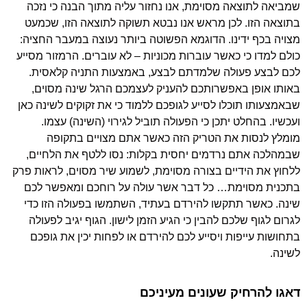
שמביאה לתוצאה מסוימת, אנו נחזור עליה מתוך הבנה כי נזכה
בתוצאה הזו. לכן מראש אנו נבטא תשוקה לתוצאה הזו, שכמעט
מצויה בכף ידינו. הדוגמא הפשוטה ביותר נעוצה במעבר החציה:
כולם למדו כי כאשר עוברות מכוניות – לא עוברים. הרמזור מסייע
לכם לבצע פעולה שלמדתם לבצע, באמצעות התניה קלאסית.
באותו אופן באפשרותכם להעניק לעצמכם הרגל שינה מסוים,
שבאמצעותו תוכלו לסייע לגופכם ללמוד כי את זקוקים לשינה כאן
ועכשיו. בהחלט יתכן כי הפעולה תוביל לגירוי (השינה) עצמו.
מומלץ לנסות את הטריק הזה כאשר אתם מצויים בתקופה
שבמהלכה אתם נרדמים יחסית בקלות: נסו ללטף את הלחיים,
ללחוץ את הידיים בצורה מסוימת, לשמוע שיר מסוים, לראות פרק
בתכנית מסוימת… כל דבר אשר עולה על רוחכם ומאפשר לכם
שינה. כאשר תתקשו להירדם בעתיד, השתמשו בפעולה הזו כדי
לגרום לגוף שלכם להבין כי הגיע הזמן לישון. הגוף יגיב לפעולה
בתחושות עייפות ויסייע לכם להירדם או לפחות יכין את גופכם
לשינה.
דאגו להרחיק שעונים מעיניכם