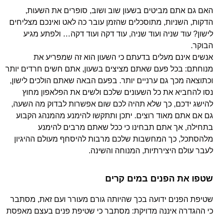
האם גם אתם מביטים בשעון שוב ושוב, סופרים את השעות,
הדקות, השניות, מתוסכלים שהזמן עובר כה לאט ואינכם מצליחים
לישון? עוד שניה ועוד שניה, עוד דקה ועוד דקה… ולפתע מגיע
הבוקר.
אנשים אינם מעלים בדעתם כי השעון הוא זה שמפריע את
מנוחתם: בכל פעם שאתם מציצים בשעון, אתם חשים חרדים יותר
וכתוצאה מכך גם ערניים יותר. בפעם הבאה שאתם הולכים לישון,
נסו להחביא את כל השעונים שלכם ולשים את הפלאפון מחוץ
להישג ידכם, כך שלא תהיה לכם שום אפשרות לבדוק מה השעה,
גם אם אתם מאוד רוצים. יתכן ותתקשו להימנע מהמנהג הקבוע
בתחילה, אך אתם תבחינו כי ככל שאתם מרבים להימנע
מלהסתכל, כך המחשבות שלכם מרבות להיסחף מעולם ההיגיון
לעבר עולם היצירתיות, המנוחה והשינה.
שטפו את הפנים במים קרים
שטיפת הפנים ידועה בכך שהיותה גורם מעורר ועם זאת, מסתבר
כי ההגדרה איננה מדויקת: מסתבר כי שטיפת פנים בעצם מאפסת