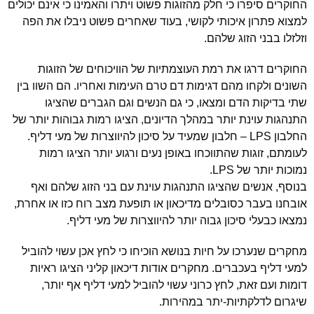
החוקרים סיפרו כי חלק מהזוגות פשוט ויתרו והאמינו כי אינם יכולים
למצוא פתרון איכותי לקושי, בעוד שאחרים פשוט ניבלו את הפה
וזלזלו בבני הזוג שלהם.
החוקרים דרגו את רמת העוצמתיות של הוויכוחים של הזוגות
השונים ולקחו מהם דגימות דם טרם העימות ואחריו. הם השוו בין
שתי בדיקות הדם ומצאו, כי גם הנשים וגם הגברים שהציגו
התנהגות עוינת יותר במהלך הדיונים, הציגו רמות גבוהות יותר של
החלבון LPS – חלבון שמעיד על סיכון להיווצרות של מעי דליף.
לעומתם, זוגות שהתווכחו באופן נעים ורגוע יותר הציגו רמות
נמוכות יותר של LPS.
בנוסף, אנשים שהציגו התנהגות עוינת עם בני הזוג שלהם ואף
אובחנו בעבר כסובלים מדיכאון או תופעת מצב רוח כזו או אחרת,
נמצאו כבעלי סיכון גבוה יותר להיווצרות של מעי דליף.
מחקרים שנערכו על חיות בנושא הוכיחו כי לחץ אכן עשוי להוביל
למעי דליף בעכברים. מחקרים אודות דיכאון קליני הציגו ראיות
דומות ועם זאת, לחץ כרוני עשוי להוביל למעי דליף אף יותר,
שיגרום לדלקתיות-יתר במהירות.