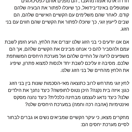
חרדה או טראומה מהעבר, הם מפנים אותם לפסיכולוגים
שמטפלים באינדיבידואל, כך שיוכלו לפתור את הבעיה שלהם
קודם. לאחר שהם משלימים עם הקשיים האישיים שלהם, הם
שבים לייעוץ זוגי, כך שיוכלו לפתור את הקשיים שהם חווים עם בני
הזוג.
אם אנו יודעים כי בני הזוג שלנו יוצרים את הלחץ, הגיע הזמן לשבת
עמם ולהסביר להם כי אנחנו מבינים את הקשיים שלהם, אך הם
משפיעים לרעה על החיים שלהם ועל מערכת היחסים המשותפת
שלכם. מסיבה זו עליכם לשבת יחד ולנסות למצוא פתרון, שיפיג
את הלחץ מהחיים של בני הזוג שלנו.
לחץ זוגי
מתרחש לרוב כתוצאה מאי-הסכמות שונות בין בני הזוג
כגון: איזה בית נקנה? היכן נטוס לחופשה? כיצד נחנך את הילדים
שלנו? כיצד נדאג לעצמנו מבחינה כלכלית? כיצד נהנה מסקס
ואינטימיות (אהבה רכה וחמה) במערכת היחסים שלנו?
מחקרים מצאו, כי עיקר הקשיים שמביאים נשים או גברים לבחור
לסיים מערכת יחסים הם: