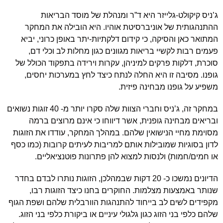
ג’ניס קיקולט-גלייזר היא ד”ר ומנהלת של מוסד הבריאות
ההתנהגותית של אוניברסיטת אוהיו. היא הובילה את המחקר
המתואר כאן והסיקה, כי קידום דלקתיות-יתר באופן כרוני, יביא
פעמים רבות לקשיי בריאות מגוונים כגון מחלות לב וכלי דם,
סוכרת, דלקות פרקים למיניהן, עקרות וירידה בתפקוד הכולל של
גופנו. מסיבה זו היא החלה לנתח כיצד לחץ במערכות יחסים,
משפיע על גופנו מבחינה פיזית.
במחקר זה, ג’ניס וחברי הצוות שלה סקרו יותר מ- 40 זוגות נשואים
ובריאים מבחינה גופנית, אשר דיווחו כי אינם מרוצים ברמה
מסוימת מחיי הנישואין שלהם. במהלך המחקר, עודדו את הזוגות
לדון בסוגיות שמובילות אותם למריבות לעיתים קרובות (כמו כסף
או חמים/חמות) ולנסות למצוא להן פתרונות פוטנציאליים.
הדיונים נמשכו כ- 20 דקות שבמהלכן, הזוגות נותרו לבדם בחדר
שנותר באמצעות מצלמות. החוקרים בחנו כיצד הזוגות רבו,
מקפידים לשים לב בייחוד להתנהגות הוורבלית שלהם ושפת הגוף
שלהם כלפי בני הזוג כגון גלגולי עיניים או ביקורת כלפי בני הזוג.