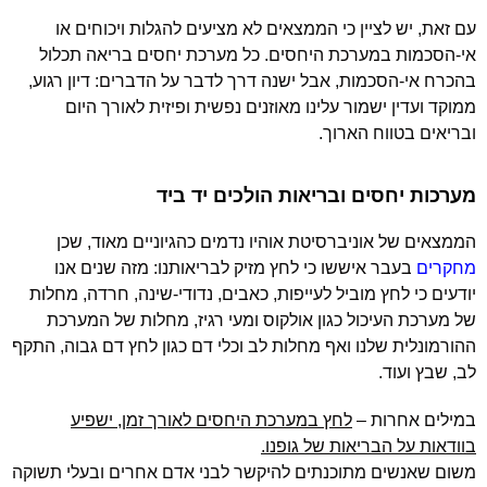
עם זאת, יש לציין כי הממצאים לא מציעים להגלות ויכוחים או
אי-הסכמות במערכת היחסים. כל מערכת יחסים בריאה תכלול
בהכרח אי-הסכמות, אבל ישנה דרך לדבר על הדברים: דיון רגוע,
ממוקד ועדין ישמור עלינו מאוזנים נפשית ופיזית לאורך היום
ובריאים בטווח הארוך.
מערכות יחסים ובריאות הולכים יד ביד
הממצאים של אוניברסיטת אוהיו נדמים כהגיוניים מאוד, שכן
מחקרים
בעבר איששו כי לחץ מזיק לבריאותנו: מזה שנים אנו
יודעים כי לחץ מוביל לעייפות, כאבים, נדודי-שינה, חרדה, מחלות
של מערכת העיכול כגון אולקוס ומעי רגיז, מחלות של המערכת
ההורמונלית שלנו ואף מחלות לב וכלי דם כגון לחץ דם גבוה, התקף
לב, שבץ ועוד.
במילים אחרות –
לחץ במערכת היחסים לאורך זמן, ישפיע
בוודאות על הבריאות של גופנו.
משום שאנשים מתוכנתים להיקשר לבני אדם אחרים ובעלי תשוקה