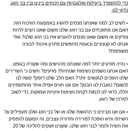
כדי להתמודד ביעילות ואלגנטיות עם ויכוחים בינינו ובין בני הזוג,
כדאי לנו:
• לשים לב למה שאנחנו מנסים להשיג באמצעות הוויכוח הזה.
האם אנו מתווכחים עם בני הזוג שלנו משום שאנו רוצים להיות
צודקים או משום שאנו מנסים להעניש את בני הזוג שלנו? אולי
אנחנו לא קטנוניים ובאמת מחפשים פתרון איכותי לבעיה
משותפת?
• נהיה מודעים יותר למה שאנחנו מרגישים ומה שקורה בגופנו.
האם אנחנו נושמים נשימות שטחיות? מזיעים? חשים כי השרירים
שלנו הופכים לנוקשים יותר? האם הלב שלנו דופק? קשה לנו
לנשום? כואבת לנו הבטן? אם אנו חווים אפילו אחד מהתסמינים
הללו, כדאי לנו לנסות לקחת נשימות איטיות ועמוקות, כדי לשוב
למרכז של רוגע.
• אם אנו מבינים כי הרגשות שלנו או של בני הזוג שלנו מעפילים על
השיחה והיא הופכת למרירה וחדורת עצבים, זה המקום להפסיק
את השיח ולומר לבני הזוג שלנו, ששנינו זקוקים להליכה של 20