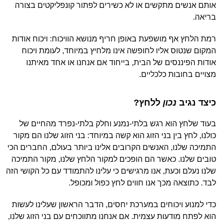
אותם אנשים מתקשים או לא כשירים לפתור קונפליקטים בצורה
בריאה.
רמת הלחץ אף מושפעת באופן חריף מנושא הוויכוח: ויכוח אודות
המקום שנטוס אליו לחופשה אינו מלחיץ במיוחד, לעומת ויכוח
אודות הפיננסים של הבית, בייחוד אם אנחנו או אחד מאיתנו
מצויים בחובות כלכליים.
כיצד נגיב
נכון
ללחץ?
בעוד שלחץ הוא רגש בלתי-נמנע וחלק בלתי-נפרד מהחיים של
כולנו, לחץ בין בני הזוג הוא קשה במיוחד: בני הזוג שלנו הם מקור
התמיכה שלנו, האנשים הקרובים אלינו ביותר בעולם, החברים הכי
טובים שלנו. כאשר הם הופכים למקור הלחץ שלנו, מקור התמיכה
שלנו נעלם וכעת, אנו מרגישים כי עלינו להתמודד עם כל הקושי הזה
לבד. כתוצאה מכך אנו חווים לחץ כפול ומכופל.
כדי למנוע ויכוחים במערכת יחסים, הדבר הראשון שעלינו לעשות
הוא לפתח מודעות עצמית. אם אנחנו מתווכחים עם בני הזוג שלנו,