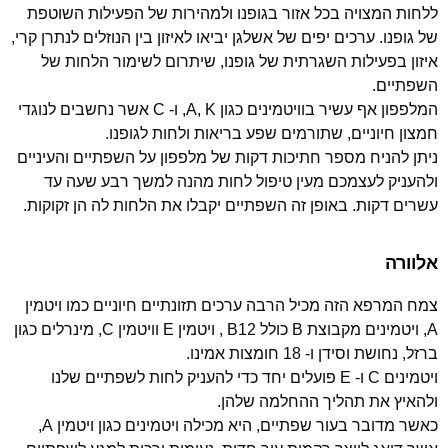
ללחות המצויה בכל אזור בגופנו ולמהירות של הפעילות השוטפת
של גופנו. ערכים יפים של אשלגן יביאו לאיזון בין הנוזלים לנתרן קרי,
איזון בפעילות השגרתית של גופנו, שיתרום לשימור הלחות של
השפתיים.
המלפפון אף עשיר בוויטמינים כגון A, K, ו- C אשר נחשבים לנוגדי
חמצון חיוניים, שתורמים שפע בריאות ולחות לגופנו.
ניתן להניח מספר חתיכות דקות של מלפפון על השפתיים והעיניים
ולהעניק לעצמכם מעין טיפול לחות מהנה למשך רבע שעה עד
עשרים דקות. באופן זה השפתיים יקבלו את הלחות לה הן זקוקות.
אלוורה
צמח המרפא הזה מכיל הרבה ערכים תזונתיים חיוניים כמו ויטמין
A, ויטמינים מקבוצת B כולל B12 , ויטמין E וויטמין C, מינרלים כגון
ברזל, נחושת וסידן ו- 18 חומצות אמינו.
ויטמינים C ו- E פועלים יחד כדי להעניק לחות לשפתיים שלנו
ולהאיץ את תהליך ההחלמה שלהן.
כאשר מדובר בעור שפתיים, היא מכילה ויטמינים כגון ויטמין A,