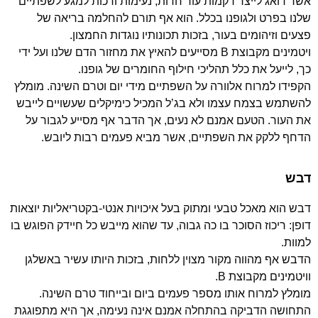
אשר דואג לייצר רקמות עור חדות, נעימות ורכות למגע לשפתיים
שלנו בפרט ולגופנו בכלל. הוא אף תורם להחלמה בריאה של
פצעים וזיהומים בעור, בזכות תכונותיו נוגדות החמצון.
ויטמינים מקבוצת B מסייעים להאיץ את מחזור הדם שלנו ועל ידי
כך, לייעל את כלל תהליכי חילוף החומרים של גופנו.
הקפידו למרוח אלוורה על השפתיים מידי יום וטרם השינה. מומלץ
להשתמש בצמח עצמו ולא בג’ל המכיל כימיקלים שעשויים לייבש
את העור. הטעם אמנם לא נעים, אך הדבר אף מסייע לגבור על
הדחף ללקק את השפתיים, אשר מביא פעמים רבות ליובש.
דבש
דבש הוא מאכל טבעי ומתוק בעל איכויות אנטי-בקטריאליות יוצאות
דופן: ריכוז הסוכר בו כה גבוה, עד שהוא מייבש כל חיידק הפוגש בו
למוות.
הדבש אף מהווה מקור מצוין ללחות, בזכות היותו עשיר באשלגן
וויטמינים מקבוצת B.
מומלץ למרוח אותו מספר פעמים ביום ובייחוד טרם השינה.
התחושה הדביקה בהתחלה אמנם אינה נעימה, אך היא מתפוגגת