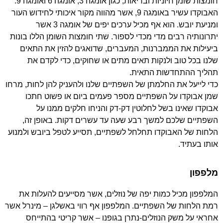
חומצות שומן חיוניות ובריאות, כגון אומגה 3, אומגה 6 ואומגה 9.
האבוקדו עשיר באומגה 9, אשר מהווה מקור איכותי לחידוש העור
ומניעת יובש. הוא אף מכיל ערכים יפים של אומגה 3 אשר
יתרונותיה רבים מדי מכדי לספור. שתי חומצות השומן הללו בונות
ביעילות את הממברנות, המעברים, שדואגים להזין את התאים
שלנו בכל טוב ולנקות תאים מתים או שחוקים, כדי לקדם את
תהליך ההתחדשות התאית.
כדי לייעל את החלמתן של השפתיים שלנו ולהעניק להן לחות, מרחו
שמן אבוקדו על השפתיים מספר פעמים ביום או פשוט חתכו
אבוקדו שאינו בשל לחלוטין דק-דק והניחו חלקים ממנו על
השפתיים שלכם למשך רבע שעה עד עשרים דקות. באופן זה,
הלחות של האבוקדו תחלחל לשפתיים, תסייע לטפל ביובש ולמנוע
אותו בעתיד.
מלפפון
המלפפון מכיל כמות יפה של נוזלים, אשר מסייעים להעלות את
רמת הלחות של השפתיים. המלפפון אף רווי באשלגן – מינרל אשר
אחראי על משק הנוזלים-נתרן בגופנו – אשר קריטי בהתייחס