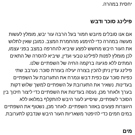
יחסית במהרה.
פילינג סוכר ודבש
אם אנו סובלים מיובש חמור בעל הרבה עור יבש, מומלץ לעשות
מעשה במהרה כדי להימנע מהחמרת המצב. כמובן שאין לתלוש
את העור היבש מחשש לפצע שיביא להחרפה במצב בפני עצמו,
לכן מומלץ לפנות לפילינג טבעי ועדין, שיביא להסרה של התאים
המתים ללא פגיעה ברקמה החיה של השפתיים שלנו.
פילינג עדין ניתן להכין בצורה יעילה בעזרת סוכר: נערבב שתי
כפיות סוכר עם כפית דבש ונמרח את התערובת על השפתיים
בעדינות. נשאיר את התערובת על השפתיים למשך שלוש דקות
בערך ולאחר מכן, נעסה בעדינות את השפתיים כדי ליצור חיכוך בין
הסוכר לשפתיים, שיסייע לעור היבש להתקלף במלואו ללא
היווצרות פצעים באזור השפתיים. לאחר מכן, נשטוף את השפתיים
במים חמים כדי להיפטר משאריות העור היבש שנדבקו לתערובת.
מים