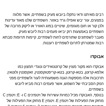
רבים מאיתנו ודאי נתקלו ביובש מעיק בשפתיים, אשר מלווה
בפצעים, עור יבש ואפילו גרד באזור. השפתיים שלנו מאוד עדינות
ולכן קור או חום מוגזמים, שינויים במזג האוויר או ליקוק מרובה של
השפתיים באמצעות רוק יביאו פעמים רבות ליובש מעיק.
מעבר לשפתונים שתורמים לחות לשפתיים, קיימות תרופות סבתא
רבות שמטרתן לתרום לשפתיים רעננות.
אבוקדו
אבוקדו הוא מקור מצוין של קרוטנואידים ונוגדי חמצון כמו
אלפא-קרוטן, בטא-קרוטן, בטא-קריפטוקסנטין, זאקסנטין ולוטאין.
תרכובות אלה מספקות הגנה משמעותית לעור ולשפתיים מפני
הנזק הסביבתי של השמש, אשר פעמים רבות מביא ליובש
בשפתיים.
בנוסף, האבוקדו מכיל כמויות עשירות של ויטמינים C ו- E: ויטמין C
מחזק את הפעילות של ויטמין E. ויטמין E מחזק את הפעילות של