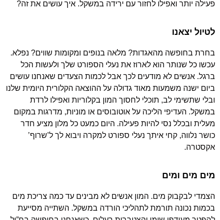
פעילה יותר ואפילו לחזור עם ירידה במשקל. איך עושים את זה?
לטיול יצאנו
בחרת בחופשה מהאגדות? מלאה בנופים ומקומות שווים? נפלא.
עכשו כל שנותר הוא לארוז את נעלי הספורט שלך ולעשות הכל
ברגל. אנשים לא מודעים לכך אבל לכמות הצעדים שאנחנו עושים
ביום ישנה משמעות מאוד גדולה על ההוצאה הקלורית היומית שלנו
ובלי שתשימי לב, תוכלי לחסוך המון בקלוריות ואפילו לרדת
במשקל. העדיפי הליכה על אוטובוסים או מוניות, מדרגות במקום
מעלית ובכלל נסי להיות פעילה. היום כמעט כל מלון מציע חדר
כושר נלווה, קחי איתך נעלי ספורט למקרה ויבוא לך ל’שרוף’
אקסטרה.
מים מים ומים
הצמדי לבקבוק מים. המון אנשים לא מבינים עד כמה צריכת מים
בכמות נכונה תורמת לתהליכי הורדה במשקל. השתייה מסייעת
להפטר מעודפי שומן והצטברות רעלים. כשאנחנו בחופשה בח”ול