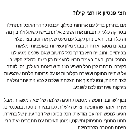
חצי פנסיון או חצי קילו?
אם בחרתן בדיל עם ארוחות במלון, תכנסו לחדר האוכל ותתחילו
בסריקה כללית, תבחנו את השפע. אל תתביישו לשאול ולהבין מה
זה כל דבר, והאם ניתן לקבל עם מעט שמן או רוטב בצד, צלוי
במקום מטוגן. ארוחות בבתי מלון עשירות באופציות ומלאות
בפיתויים. והנטייה היא בדרך כלל לחשוב שאם שלמנו מגיע לנו
מהכל. ובכן, האם באמת תרצו להעמיס רק כי זה ‘כלול’? הקשיבו
לקיבה, תבחרו לכן מכל השפע מזונות שבאמת בא לכן, נסו לוותר
על שתייה מתוקה ועשירה בקלוריות או על פרוסות הלחם שמגיעות
לצד המנות, ונסו להפוך את הצלחת שלכם לצבעונית יותר ומלאה
בירקות שיתרמו לכם לשובע.
נכון לשרובנו חופשה מסמלת חגיגה שלמה של יצאה משגרה, אבל
אין זה אומר שהחופשה צריכה לעלות לכן במידה נוספת במכנסיים.
הגיעו לנופש הזה עם מודעות, הכל בסופו של דבר עיניין של בחירה.
תהנו מהנוף, מהניתוק והשקט, ומזמן האיכות עם החברים זאת הרי
הייתה המטרה מלכתחילה.