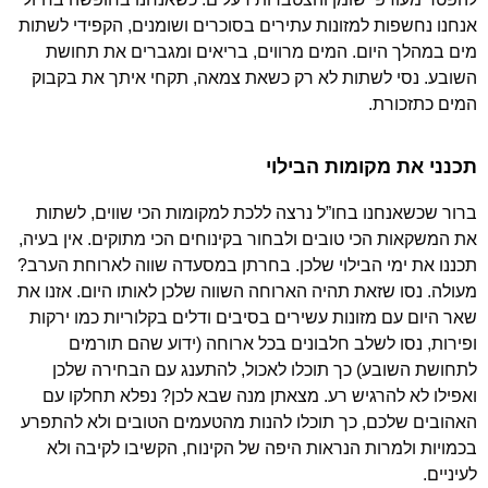
אנחנו נחשפות למזונות עתירים בסוכרים ושומנים, הקפידי לשתות
מים במהלך היום. המים מרווים, בריאים ומגברים את תחושת
השובע. נסי לשתות לא רק כשאת צמאה, תקחי איתך את בקבוק
המים כתזכורת.
תכנני את מקומות הבילוי
ברור שכשאנחנו בחו”ל נרצה ללכת למקומות הכי שווים, לשתות
את המשקאות הכי טובים ולבחור בקינוחים הכי מתוקים. אין בעיה,
תכננו את ימי הבילוי שלכן. בחרתן במסעדה שווה לארוחת הערב?
מעולה. נסו שזאת תהיה הארוחה השווה שלכן לאותו היום. אזנו את
שאר היום עם מזונות עשירים בסיבים ודלים בקלוריות כמו ירקות
ופירות, נסו לשלב חלבונים בכל ארוחה (ידוע שהם תורמים
לתחושת השובע) כך תוכלו לאכול, להתענג עם הבחירה שלכן
ואפילו לא להרגיש רע. מצאתן מנה שבא לכן? נפלא תחלקו עם
האהובים שלכם, כך תוכלו להנות מהטעמים הטובים ולא להתפרע
בכמויות ולמרות הנראות היפה של הקינוח, הקשיבו לקיבה ולא
לעיניים.