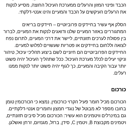
הכבד ופינוי המזון והרעלים ממערכת העיכול החוצה, מסייע לנקות
את הרעלים העיקשים על הכבד והמעיים והינו אנטי-דלקתי.
הסלק אף עשיר בחיידקים פרוביוטיים – חיידקים בריאים
המתגוררים באזור המעיים שלנו ודואגים לנקות את המעיים, לברור
בין פסולת לערכים תזונתיים, ליישר את דרכי המעיים, לתרום נפח
לצואה וללחום בחיידקים או פטריות שעשויים לפלוש למעיים.
החיידקים הפרוביוטיים הם חיוניים לשם ביצוע תהליכי עיכול, טיהור
וניקוי יעילים לכלל מערכת העיכול. ככל שתהליך העיכול יהיה פשוט
יותר עבור הקיבה והמעיים, כך לגוף יהיה פשוט יותר לנקות ממנו
רעלים.
כורכום
הכורכום מכיל חומר פעיל הקרוי כורכומין. נמצא כי הכורכומין טומן
בחובו מספר לא מבוטל של נוגדי חמצון וחומרים אנטי-דלקתיים.
גם במינרלים וויטמינים הוא עשיר: הכורכום מכיל סיבים תזונתיים,
ויטמינים מקבוצת B, ויטמין C, סידן, ברזל, מגנזיום, זרחן ואשלגן.