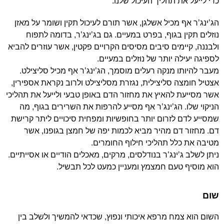
כדי לייעל את תהליך העיכול שלנו.
הג’ינג’ר אף מכיל אשלגן, אשר תורם לעיכול תקין ושומר על מאזן
נוזלים תקין בגוף, בפרט במעיים. גם בג’ינג’ר, בדומה לתפוח
ולבננה, קיימים סיבים מסיסים הקרויים פקטין, אשר עוזרים להביא
לספיגה יעילה יותר של נוזלים במעיים.
מעבר להיותו מנקה רעלים מוסמך, הג’ינג’ר אף מכיל סליצילט.
אצטיל חומצה סליצילית, נגזרת מסליצילט ולרוב נקראת אספירין,
אשר מסייעת להאיץ את מחזור הדם באופן טבעי ולייעל את תהליכי
הניקוי שלו. הג’ינג’ר אף מסייע להרפות את השרירים בגוף, מה
שמסייע לדם לזרום יותר בחופשיות ומפחית סיכויים ליתר קרישת
דם. מחזור דם מהיר מביא לכמות יפה של חמצן בגופנו, אשר
מטיבה את כלל תהליכי חילוף החומרים.
ניתן לשלב ג’ינג’ר בנודלסים, מרקים, מאכלים הודיים או אסייתיים.
הוא מוסיף טעם חמצמץ ומעניין כמעט לכל תבשיל.
שום
השום הוא צמח מרפא איכותי ונפוץ, שכדאי להמשיך ולשלב בין