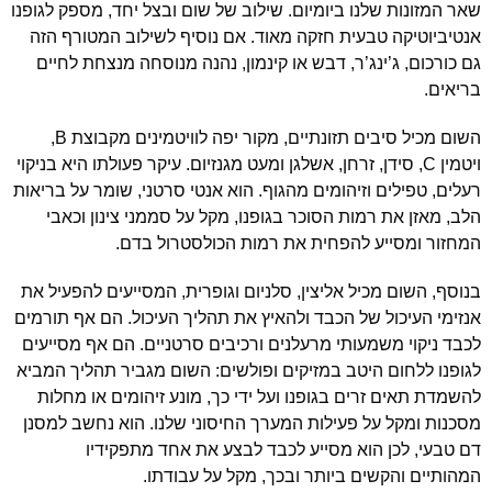
שאר המזונות שלנו ביומיום. שילוב של שום ובצל יחד, מספק לגופנו
אנטיביוטיקה טבעית חזקה מאוד. אם נוסיף לשילוב המטורף הזה
גם כורכום, ג’ינג’ר, דבש או קינמון, נהנה מנוסחה מנצחת לחיים
בריאים.
השום מכיל סיבים תזונתיים, מקור יפה לוויטמינים מקבוצת B,
ויטמין C, סידן, זרחן, אשלגן ומעט מגנזיום. עיקר פעולתו היא בניקוי
רעלים, טפילים וזיהומים מהגוף. הוא אנטי סרטני, שומר על בריאות
הלב, מאזן את רמות הסוכר בגופנו, מקל על סממני צינון וכאבי
המחזור ומסייע להפחית את רמות הכולסטרול בדם.
בנוסף, השום מכיל אליצין, סלניום וגופרית, המסייעים להפעיל את
אנזימי העיכול של הכבד ולהאיץ את תהליך העיכול. הם אף תורמים
לכבד ניקוי משמעותי מרעלנים ורכיבים סרטניים. הם אף מסייעים
לגופנו ללחום היטב במזיקים ופולשים: השום מגביר תהליך המביא
להשמדת תאים זרים בגופנו ועל ידי כך, מונע זיהומים או מחלות
מסכנות ומקל על פעילות המערך החיסוני שלנו. הוא נחשב למסנן
דם טבעי, לכן הוא מסייע לכבד לבצע את אחד מתפקידיו
המהותיים והקשים ביותר ובכך, מקל על עבודתו.