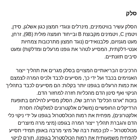
סלק
הסלק עשיר בוויטמינים, מינרלים ונוגדי חמצון כגון אשלגן, סידן,
ויטמין C, ויטמינים מקבוצת B ובייחוד חומצה פולית (9B), זרחן,
מעט מגנזיום, פלבנואידים (נוגד חמצון מתרכובות צמחיות
אנטי-דלקתית, המסייע לטהר את גופנו מרעלים ומדלקות) ומעט
סיבים תזונתיים.
הרכיבים הבריאותיים המצויים בסלק מגרים את תהליך ייצור
האנזימים בכבד ועל ידי כך, מסייעים לכבד ולכיס המרה לצמצם
את כמות הרעלים בגופנו יותר בקלות: הם מסייעים לכבד בתהליך
הניקוי ואף סינון הדם מהכליות חזרה למחזור הדם.
בזכות “ארגז הכלים” הרחב שלו, הסלק מסייע להילחם בתופעת
הרדיקלים החופשיים (משלים אלקטרונים למולקולה חסרת
אלקטרונים), מפחית את רמות הכולסטרול בגופנו על ידי ניקוי כלי
הדם והגברת תהליך ייצור המרה בגופנו (מיצי מרה מיוצרים
מכולסטרול – לכן כמות רבה של מיצי מרבה באופן תמידי תסייע
להפחית משמעותית את רמות הכולסטרול בגופנו), תורם לניקוי