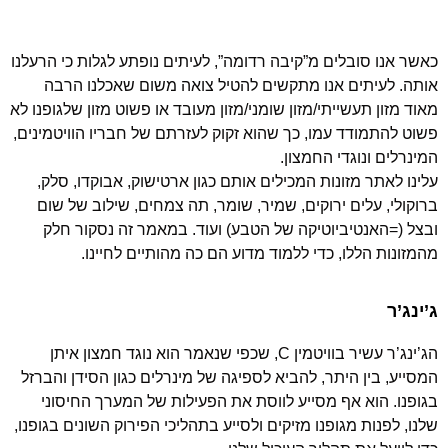
כאשר אנו סובלים מ”קיבה רדומה”, לעיתים נופתע לגלות כי הרעלנו
אותה. לעיתים אנו מתקשים להטיל צואה משום שאכלנו הרבה
מאוד מזון תעשייתי/מזון שומני/מזון מעובד או פשוט מזון שלגופנו לא
פשוט להתמודד עמו, כך שהוא זקוק לעזרתם של חבריו הוויטמינים,
המינרלים ונוגדי החמצון.
עלינו לאתר מזונות המכילים אותם כגון ארטישוק, אבוקדו, סלק,
ברוקולי, עלים ירוקים, שמיר, שומר, תה צמחים, שילוב של שום
ובצל (=האנטיביוטיקה של הטבע) ועוד. במאמר זה נסקור חלק
מהמזונות הללו, כדי ללמוד מדוע הם כה מהותיים לחיינו.
ג’ינג’ר
הג’ינג’ר עשיר בוויטמין C, שכפי שנאמר הוא נוגד חמצון איתן
המסייע, בין היתר, להביא לספיגה של מינרלים כגון הסידן והברזל
בגופנו. הוא אף מסייע לווסת את הפעילות של המערך החיסוני
שלנו, לפנות מגופנו מזיקים ולסייע בתהליכי הפירוק השונים בגופנו,