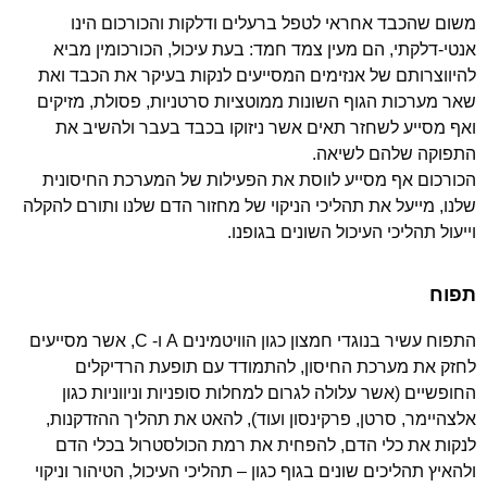
משום שהכבד אחראי לטפל ברעלים ודלקות והכורכום הינו
אנטי-דלקתי, הם מעין צמד חמד: בעת עיכול, הכורכומין מביא
להיווצרותם של אנזימים המסייעים לנקות בעיקר את הכבד ואת
שאר מערכות הגוף השונות ממוטציות סרטניות, פסולת, מזיקים
ואף מסייע לשחזר תאים אשר ניזוקו בכבד בעבר ולהשיב את
התפוקה שלהם לשיאה.
הכורכום אף מסייע לווסת את הפעילות של המערכת החיסונית
שלנו, מייעל את תהליכי הניקוי של מחזור הדם שלנו ותורם להקלה
וייעול תהליכי העיכול השונים בגופנו.
תפוח
התפוח עשיר בנוגדי חמצון כגון הוויטמינים A ו- C, אשר מסייעים
לחזק את מערכת החיסון, להתמודד עם תופעת הרדיקלים
החופשיים (אשר עלולה לגרום למחלות סופניות וניווניות כגון
אלצהיימר, סרטן, פרקינסון ועוד), להאט את תהליך ההזדקנות,
לנקות את כלי הדם, להפחית את רמת הכולסטרול בכלי הדם
ולהאיץ תהליכים שונים בגוף כגון – תהליכי העיכול, הטיהור וניקוי