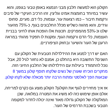
הקולגן הוא למעשה חלבון מבני הנמצא באופן טבעי בגופנו, והוא
עשיר במיוחד בחומצות אמינו וגליצין. זהו הרכיב העיקרי של סיבים
ורקמות חיבור – כמו רצועות עור, עצמות, כלי דם, מעיים, סחוס
וגידים, והוא מהווה כשליש מכלל החלבונים בגוף, כ-75% מהעור
שלנו וכ-53% מהמפרקים. תכונות אלו הופכות אותו לחיוני בבניית
העצמות, כלי הדם ורקמות הגוף, ומקנות לו תפקיד מהותי במראה
הרענן של העור והשיער ובחוזק הציפורניים.
האם יש דרך למנוע את ההידלדלות הטבעית של הקולגן עם
השנים? התשובה היא בהחלט כן. אמנם לא נחזור לגיל 20, אבל
נוכל להתמודד ביעילות עם הידלדלותו של החלבון החיוני הזה.
מחקרים הוכיחו שעורן של נשים שלקחו תוסף קולגן במשך 8
שבועות הפך לאלסטי ומתוח הרבה יותר מכאלה שלא לקחו קולגן.
אז איך מחזירים לגוף את הקולגן? הקולגן מוצע גם כקרם למריחה,
אולם אופן שימוש כזה לא משיג את המטרה במלואה, שכן
המולקולה של הקולגן גדולה מאוד ואינה יכולה לחדור למקומה
הטבעי בשכבת הדרמיס של העור.