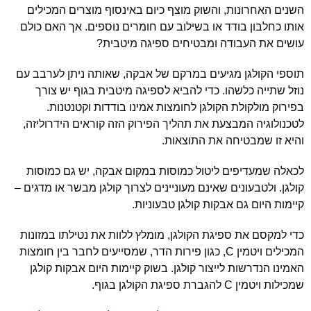
השנים האחרונות, והשוק מוצף כיום באינסוף מוצרים המכילים
אותו כחלבון בודד או בשילוב עם חומרים נוספים. אך האם כולם
עושים את העבודה ומבטיחים ספיגה מיטבית?
תוספי הקולגן מגיעים במרקם של אבקה, שאותה ניתן לערבב עם
נוזל שתייה כלשהו. כדי להביא לספיגה מיטבית בגוף יש צורך
בפירוק מולקולת הקולגן לחומצות אמינו בודדות וקטנטנות.
לטכנולוגיה המבצעת את תהליך הפירוק הזה קוראים הידרוליזה,
והיא זו שמבטיחה את התוצאות.
לכאלה שמעדיפים ליטול כמוסות במקום אבקה, יש גם כמוסות
קולגן. ולטבעונים שאינם מעוניינים לצרוך קולגן מבשר או מדגים –
קיימות היום גם אבקות קולגן טבעוניות.
כדי למקסם את ספיגת הקולגן, מומלץ ללוות את נטילתו במזונות
המכילים ויטמין C, כגון פירות הדר, שמסייעים לחבר בין חומצות
האמינו הנדרשות לייצור קולגן. בשוק קיימות היום אבקות קולגן
שמכילות ויטמין C להגברת ספיגת הקולגן בגוף.