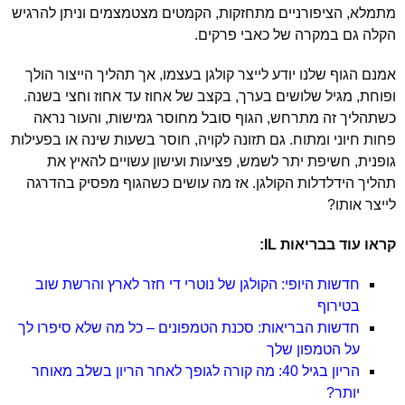
מתמלא, הציפורניים מתחזקות, הקמטים מצטמצמים וניתן להרגיש
הקלה גם במקרה של כאבי פרקים.
אמנם הגוף שלנו יודע לייצר קולגן בעצמו, אך תהליך הייצור הולך
ופוחת, מגיל שלושים בערך, בקצב של אחוז עד אחוז וחצי בשנה.
כשתהליך זה מתרחש, הגוף סובל מחוסר גמישות, והעור נראה
פחות חיוני ומתוח. גם תזונה לקויה, חוסר בשעות שינה או בפעילות
גופנית, חשיפת יתר לשמש, פציעות ועישון עשויים להאיץ את
תהליך הידלדלות הקולגן. אז מה עושים כשהגוף מפסיק בהדרגה
לייצר אותו?
קראו עוד בבריאות IL:
חדשות היופי: הקולגן של נוטרי די חזר לארץ והרשת שוב
בטירוף
חדשות הבריאות: סכנת הטמפונים – כל מה שלא סיפרו לך
על הטמפון שלך
הריון בגיל 40: מה קורה לגופך לאחר הריון בשלב מאוחר
יותר?