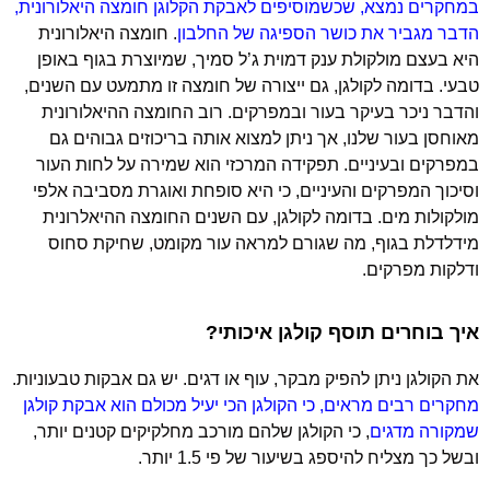
במחקרים נמצא, שכשמוסיפים לאבקת הקלוגן חומצה היאלורונית,
הדבר מגביר את כושר הספיגה של החלבון
. חומצה היאלורונית
היא בעצם מולקולת ענק דמוית ג’ל סמיך, שמיוצרת בגוף באופן
טבעי. בדומה לקולגן, גם ייצורה של חומצה זו מתמעט עם השנים,
והדבר ניכר בעיקר בעור ובמפרקים. רוב החומצה ההיאלורונית
מאוחסן בעור שלנו, אך ניתן למצוא אותה בריכוזים גבוהים גם
במפרקים ובעיניים. תפקידה המרכזי הוא שמירה על לחות העור
וסיכוך המפרקים והעיניים, כי היא סופחת ואוגרת מסביבה אלפי
מולקולות מים. בדומה לקולגן, עם השנים החומצה ההיאלרונית
מידלדלת בגוף, מה שגורם למראה עור מקומט, שחיקת סחוס
ודלקות מפרקים.
איך בוחרים תוסף קולגן איכותי?
את הקולגן ניתן להפיק מבקר, עוף או דגים. יש גם אבקות טבעוניות.
מחקרים רבים מראים, כי הקולגן הכי יעיל מכולם הוא אבקת קולגן
שמקורה מדגים
, כי הקולגן שלהם מורכב מחלקיקים קטנים יותר,
ובשל כך מצליח להיספג בשיעור של פי 1.5 יותר.