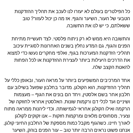
כל הפילטרים בעולם לא יעזרו לנו לעכב את תהליך ההזדקנות
הטבעי של העור, השיער והגוף. אז מה כן יכול לעזור? טוב
ששאלתם, כי יש לנו את התשובה.
והתשובה היא ממש לא רק ניתוח פלסטי. לצד תעשיית מתיחת
הפנים והגוף, גם המדע נחלץ בשנים האחרונות לסוגיית עיכוב
תהליכי הזדקנות המערכות בגוף, ואלפי מחקרים נעשו כדי למצוא
את הדרכים היעילות ביותר לעצירת ההזדקנות או לכל הפחות
להאטת הקצב שלה.
אחד המרכיבים המשפיעים ביותר על מראה העור, ובאופן כללי על
תהליך ההזדקנות, הוא הקולגן. מדובר בחלבון שפועל בשילוב עם
חלבון אחר בשם אלסטין, ויחד הם בונים את הגוף – מעצמות
ושיניים ועד לכלי דם ורקמות שונות. האלסטין אחראי לחוזקה של
הרקמה ואילו הקולגן אחראי לגמישותה. וכדי ליהנות ממראה מתוח
וצעיר, מסחוסים מלאים ומרקמות חזקות – אנו זקוקים לקולגן
לאורך חיינו. כשהגוף מקבל כמות מספקת של החלבון החיוני קולגן,
אנחנו פשוט נראים הרבה יותר טוב – עור הפנים בוהק, השיער