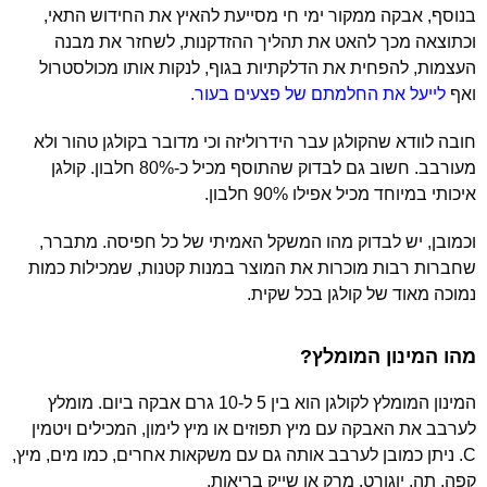
בנוסף, אבקה ממקור ימי חי מסייעת להאיץ את החידוש התאי,
וכתוצאה מכך להאט את תהליך ההזדקנות, לשחזר את מבנה
העצמות, להפחית את הדלקתיות בגוף, לנקות אותו מכולסטרול
ואף
לייעל את החלמתם של פצעים בעור.
חובה לוודא שהקולגן עבר הידרוליזה וכי מדובר בקולגן טהור ולא
מעורבב. חשוב גם לבדוק שהתוסף מכיל כ-80% חלבון. קולגן
איכותי במיוחד מכיל אפילו 90% חלבון.
וכמובן, יש לבדוק מהו המשקל האמיתי של כל חפיסה. מתברר,
שחברות רבות מוכרות את המוצר במנות קטנות, שמכילות כמות
נמוכה מאוד של קולגן בכל שקית.
מהו המינון המומלץ?
המינון המומלץ לקולגן הוא בין 5 ל-10 גרם אבקה ביום. מומלץ
לערבב את האבקה עם מיץ תפוזים או מיץ לימון, המכילים ויטמין
C. ניתן כמובן לערבב אותה גם עם משקאות אחרים, כמו מים, מיץ,
קפה, תה, יוגורט, מרק או שייק בריאות.