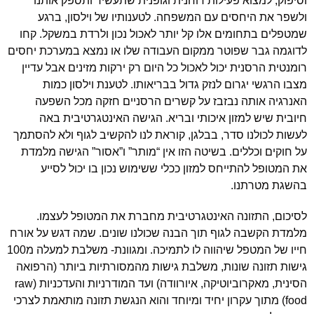
וסיפוק, למצוא פעילות רוחנית וגופנית שתעשיר ותספק אותנו
ולשפר את היחסים עם המשפחה. לטענותיו של וילסון, ברגע
שמטפלים בתחומים אלו קל יותר לאכול נכון ולרדת במשקל. קחו
לדוגמה גבר שפוטר ממקום העבודה שלו או נמצא במערכת יחסים
רומנטית הרסנית יכול לאכול כל היום רק ירקות מזינים אבל עדיין
מצבו הרגשי יגרום לנזק גדול בבריאותו. לטענת וילסון כמות
האנרגיה אותה נבזבז על קשרים הרסניים חזקה מכל השפעה
חיובית שיש למזון איכותי ובריא.
הגישה האינטגרטיבית באה
לעשות לכולנו סדר, בבלגן, קוראת לנו להקשיב לגוף ולא להסתמך
על חוקים וכללים. בשיטה הזו אין “מותר” ו”אסור” הגישה מלמדת
את המטופל להתייחס למזון ככלי ששימוש נכון בו יכול לסייע
בהשגת מטרתנו.
לסיכום, התזונה האינטגרטיבית מחברת את המטופל לעצמו.
מלמדת הקשבה לגוף תוך הבנה שכולנו שונים. שמה דגש על אורח
חייו של המטפל שיהווה לו לתמיכה. ומגוונת- משלבת למעלה מ100
גישות תזונה שונות, משלבת גישות מהמסורתיות ביותר (הרפואה
הסינית, מאקרוביוטיקה, איורוודה) ועד המודרניות והעדכניות (raw
food) מתוך עקרון יחיד ומיוחד והוא הנגשת תזונה מותאמת לצרכי