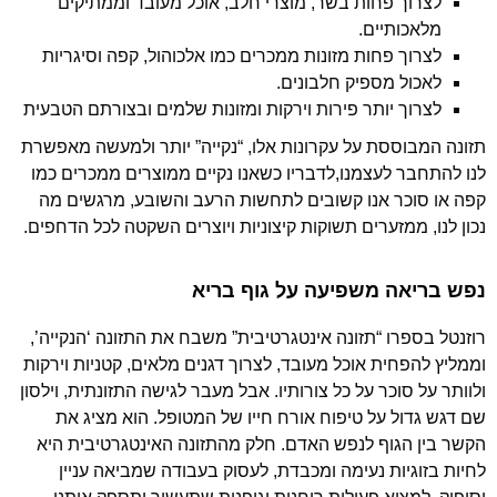
לצרוך פחות בשר, מוצרי חלב, אוכל מעובד וממתיקים
מלאכותיים.
לצרוך פחות מזונות ממכרים כמו אלכוהול, קפה וסיגריות
לאכול מספיק חלבונים.
לצרוך יותר פירות וירקות ומזונות שלמים ובצורתם הטבעית
תזונה המבוססת על עקרונות אלו, “נקייה” יותר ולמעשה מאפשרת
לנו להתחבר לעצמנו,לדבריו כשאנו נקיים ממוצרים ממכרים כמו
קפה או סוכר אנו קשובים לתחשות הרעב והשובע, מרגשים מה
נכון לנו, ממזערים תשוקות קיצוניות ויוצרים השקטה לכל הדחפים.
נפש בריאה משפיעה על גוף בריא
רוזנטל בספרו “תזונה אינטגרטיבית” משבח את התזונה ‘הנקייה’,
וממליץ להפחית אוכל מעובד, לצרוך דגנים מלאים, קטניות וירקות
ולוותר על סוכר על כל צורותיו. אבל מעבר לגישה התזונתית, וילסון
שם דגש גדול על טיפוח אורח חייו של המטופל. הוא מציג את
הקשר בין הגוף לנפש האדם. חלק מהתזונה האינטגרטיבית היא
לחיות בזוגיות נעימה ומכבדת, לעסוק בעבודה שמביאה עניין