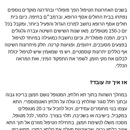
בשנים האחרונות הטיפול הפך פופולרי ובהדרגה מוקדים נוספים
נפתחו בבית החולים אסף הרופא, וברמב״ם בחיפה. כיום בית
חולים אסף הרופא נחשב למרכז הגדול והפעיל ביותר, ומקבל בכל
יום כ-150 מטופלים. מאז שנות השישים השיטה עברה גלגולים
רבים, הפכה פופולרית, וכיום נחשבת כמועילה במיוחד לטיפול
בפצעים מסובכים, זיהומים, ופגיעות קרינה. חלק מיתרונות השיטה
אף כוללים יתרונות קוסמטיים, ויש מי שמאמין שיש לטיפול יכולת
לבלום את נזקי הזמן, לשפר את התפקוד המיני, ואת המראה
הכללי.
אז איך זה עובד?
במהלך השהות בתוך תא הלחץ, המטופל נושם חמצן בריכוז גבוה
ובתוך חלל סגור שהלחץ בו עולה על הלחץ האטמוספרי. התא
עצמו בנוי מחומרים עמידים, ויכול להכיל עד כ-20 מטופלים
במקביל, בישיבה או בשכיבה, תלוי בצורך. כלומר, לכל מטופל,
מסכה משלו לנשימת חמצן. בתחילת הטיפול מוזרם אל תוך התא
אוויר בלחץ גבוה, שבאיטיות מעלה את הלחץ בתוכו, ממש כמו