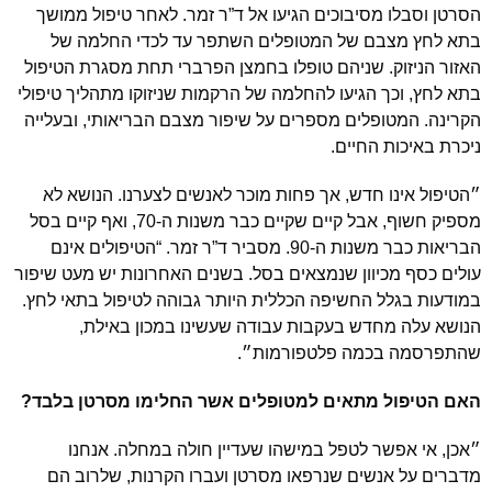
הסרטן וסבלו מסיבוכים הגיעו אל ד”ר זמר. לאחר טיפול ממושך
בתא לחץ מצבם של המטופלים השתפר עד לכדי החלמה של
האזור הניזוק. שניהם טופלו בחמצן הפרברי תחת מסגרת הטיפול
בתא לחץ, וכך הגיעו להחלמה של הרקמות שניזוקו מתהליך טיפולי
הקרינה. המטופלים מספרים על שיפור מצבם הבריאותי, ובעלייה
ניכרת באיכות החיים.
״הטיפול אינו חדש, אך פחות מוכר לאנשים לצערנו. הנושא לא
מספיק חשוף, אבל קיים שקיים כבר משנות ה-70, ואף קיים בסל
הבריאות כבר משנות ה-90. מסביר ד”ר זמר. “הטיפולים אינם
עולים כסף מכיוון שנמצאים בסל. בשנים האחרונות יש מעט שיפור
במודעות בגלל החשיפה הכללית היותר גבוהה לטיפול בתאי לחץ.
הנושא עלה מחדש בעקבות עבודה שעשינו במכון באילת,
שהתפרסמה בכמה פלטפורמות״.
האם הטיפול מתאים למטופלים אשר החלימו מסרטן בלבד?
״אכן, אי אפשר לטפל במישהו שעדיין חולה במחלה. אנחנו
מדברים על אנשים שנרפאו מסרטן ועברו הקרנות, שלרוב הם