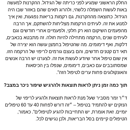
החלק הראשוני שמגיע לפני כריתה של הגידול. ההקרנות למעשה
באות לעשות השמלה כלשהי, ולהרוג תאים שהם באזור שבו היה
הגידול. כתוצאה מההקרנות, גם רקמות בריאות נפגעות, ואין איך
למנוע את זה. לעיתים הרקמות מצליחות להשתקם, אך הרבה
מהפעמים השיקום הוא רק חלקי, ולפעמיים אחרי חודשים וגם
לעיתים שנים ,הרקמה מתחילה להיות חולה. זה מתבטא בכאבים,
דלקות, ואף דימומים. מה שהטיפול בחמצן עושה הוא יצירה של
תאי דם קטנים חדשים, והם בעצם גורמים לריפוי של הרקמה הזו.
אין שום טיפול אחר שיודע לעשות את זה. לצערנו יש הרבה אנשים
שמסתובבים עם כאבים, דימומים, שנפלו בין הכיסאות
והאונקולוגים פחות ערים לטיפול הזה”.
תוך כמה זמן ניתן לראות תוצאות ולהרגיש שיפור ניכר במצב?
ד״ר זמר מסביר שעל מנת לראות תוצאות ולהגיע לריפוי של
הנזקים יש להתמיד בטיפול – ״זה דורש לפחות 40 עד 60 טיפולים
יומיים. זאת אומרת, יש התחייבות להגיע לטיפולים”. כאמור,
הטיפולים קיימים בסל הבריאות, ולכן נגישים לכל.