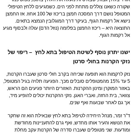
שקורה כשאנו צוללים מתחת לפני הים. כשמגיעים ללחץ הטיפולי
המטופל נושם דרך המסכה חמצן בריכוז של 100 אחוז. אז החמצן
נישא אל רקמות הגוף, בעיקר דרך המוגלובין הנמצא בתאים.
התוצאה היא – ריכוז החמצן בפלזמה (נוזל הדם) עולה ולבסוף מגיע
אל רקמות הגוף.
ישנו יתרון נוסף לשיטת הטיפול בתא לחץ – ריפוי של
נזקי הקרנות בחולי סרטן
נזק לרקמות הוא תופעה שכיחה בקרב חולי סרטן שעברו הקרנות,
5 עד 15% מהמטופלים סובלים מכך. הפגיעה תלויה בגיל המטופל,
באזור המוקרן ומינון ההקרנות. האזורים היותר פגיעים הם הראש,
צוואר, בית החזה, ואברי האגן. נזקי ההקרנות יכולים להופיע מיד,
אך גם לאחר שבועות ואף שנים.
ד”ר זמר, מנהל היחידה לטיפול בתא לחץ שבאילת הוא זה שחקר
את הנושא והעיר אותו מחדש, ואף גרם להתעניינות מחודשת
ומודעות. שני מטופלים שעברו סדרה של הקרנות עקב מחלת