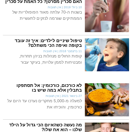
האם סכרין מסרטן? כל האמת על סכרין
10 ביולי 2019
אין תגובות
בשנות ה-70 עלתה מאוד הפופולריות של
הממתיקים שגרמה לנזקים לתעשיית
טיפול שיניים לילדים: איך זה עובד
בקופה ואיפה הכי משתלם?
11 בדצמבר 2018
אין תגובות
קופות החולים מנהלות בניהן תחרות,
ומבטיחות לממן עלויות, בעיקר עבור
לא כורכום, כורכומין: אל תסתפקו
בתבלין אלא במה שיש בו
27 בינואר 2021
אין תגובות
למעלה מ-5,000 מחקרים נערכו עד היום על
כורכומין, והוכיחו את
מה נעשה כשהאיום הכי גדול על הילד
שלנו – הוא אח שלו?