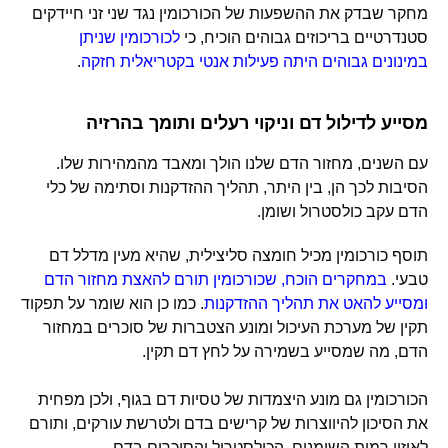
מחקר שבדק את ההשפעות של הכורכומין נגד שני זני חיידקים
סטנדרטיים בריכוזים גבוהים הוכיח, כי
לכורכומין שניתן
במינונים גבוהים היתה פעילות אנטי בקטריאלית חזקה
.
מסייע לדילול דם וניקוי רעלים ותומך בהרזיה
עם השנים, מחזור הדם שלנו הולך ומאבד מהמהירות שלו.
הסיבות לכך הן, בין היתר, תהליך ההזדקנות וסתימה של כלי
הדם עקב כולסטרול ושומן.
תוסף כורכומין מכיל חומצה סליצילית, שהיא מעין מדלל דם
טבעי.
במחקרים הוכח, שכורכומין תורם להאצת מחזור הדם
ומסייע להאט את תהליך ההזדקנות
. כמו כן הוא שומר על תפקוד
תקין של מערכת העיכול ומונע הצטברות של סוכרים במחזור
הדם, מה שמסייע בשמירה על לחץ דם תקין.
הכורכומין גם מונע היצמדות של טסיות דם בגוף, ולכן מפחית
את הסיכון להיווצרות של קרישים בדם ולטרשת עורקים, ותורם
לאיזון רמות השומנים, הכולסטרול והסוכרים בדם.