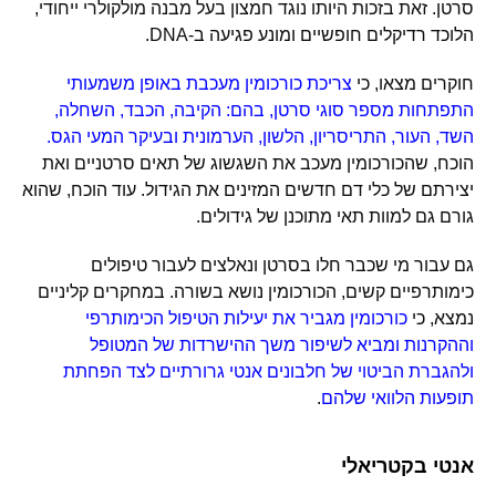
סרטן. זאת בזכות היותו נוגד חמצון בעל מבנה מולקולרי ייחודי,
הלוכד רדיקלים חופשיים ומונע פגיעה ב-DNA.
חוקרים מצאו, כי
צריכת כורכומין מעכבת באופן משמעותי
התפתחות מספר סוגי סרטן, בהם: הקיבה, הכבד, השחלה,
השד, העור, התריסריון, הלשון, הערמונית ובעיקר המעי הגס.
הוכח, שהכורכומין מעכב את השגשוג של תאים סרטניים ואת
יצירתם של כלי דם חדשים המזינים את הגידול. עוד הוכח, שהוא
גורם גם למוות תאי מתוכנן של גידולים.
גם עבור מי שכבר חלו בסרטן ונאלצים לעבור טיפולים
כימותרפיים קשים, הכורכומין נושא בשורה. במחקרים קליניים
נמצא, כי
כורכומין מגביר את יעילות הטיפול הכימותרפי
וההקרנות ומביא לשיפור משך ההישרדות של המטופל
ולהגברת הביטוי של חלבונים אנטי גרורתיים לצד הפחתת
תופעות הלוואי שלהם
.
אנטי בקטריאלי