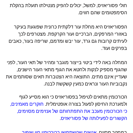
חולי פסוריאזיס, למשל, יכולים להפיק מנטילתו תועלת בהקלת
הסימפטומים שהם חווים.
הפסוריאזיס היא מחלת עור דלקתית כרונית שפוגעת בעיקר
באזורי המרפקים, הברכיים ועור הקרקפת. מצטרפים לכך
לעיתים קרובות גם גרד, עור יבש ומדמם, שריפה בעור, כאבים
בפרקים ועוד.
המחלה באה לידי ביטוי בייצור מוגבר ומהיר של תאי העור, לפני
שהגוף מספיק לנקות ולחטא את הגוף מתאי העור הישנים,
שעדיין אינם מתים. התוצאה היא הצטברות תאים שסותמים את
נקבוביות העור ונראים כמעין קשקשת לבנה.
הכורכומין מתאים לטיפול בפסוריאזיס כי הוא מסייע לגוף
ולמערכת החיסון לפעול בצורה אופטימלית.
חוקרים מאמינים,
כי הכורכומין מעכב את התפתחותם של אנזימים מסוימים,
הקשורים לפעילותה של פסוריאזיס
.
במחקר מסוים,
אנשים שהשתמשו בכורכומין חוו שיפור