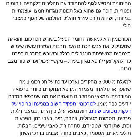
החיסונית ומסייע לגוף להתמודד עם תהליכים דלקתיים, זיהומים
ופטריות. הוכח גם שהוא בעל תכונות נוגדות חמצון עוצמתיות
במיוחד, ושהוא תורם לזירוז תהליכי החלמה של הגוף במצבי
חולי.
הכורכומין הוא למעשה החומר הפעיל בשורש הכורכום, והוא זה
שמעניק לו את צבעו הכתום העז. תרבות המזרח עושה שימוש
בצמחים ממשפחת הזנגבילים בכלל ובשורש הכורכום בפרט
כדי להקל ואף לרפא מגוון בעיות – מקשיי עיכול ועד שיפור מצב
הרוח.
למעלה מ-5,000 מחקרים נערכו עד כה על הכורכומין, מה
שהופך אותו לאחד מצמחי המרפא הנחקרים ביותר ברפואה
המודרנית. ממצאי המחקרים תואמים את מה שמרפאי המזרח
יודעים כבר מזמן:
לכורכומין תפקיד חשוב במניעה ובריפוי של
דלקות מסוגים שונים.
הוא נמצא יעיל, בין היתר, במצבי דלקת
פרקים, תסמונת מטבולית, צהבת, גזים, כאבי בטן, הפרעות
וסת, שתן דמי, שטפי דם, סחרחורת, כאבי שיניים, חבלות,
תולעי מעיים, אסטמה, כאבים בחזה, אבנים בדרכי השתן,